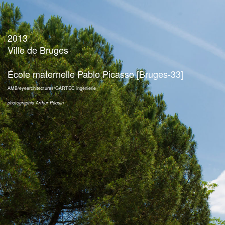
2013
Ville de Bruges
École maternelle Pablo Picasso [Bruges-33]
AMB/eyearchitectures/GARTEC ingénierie
photographie Arthur Péquin