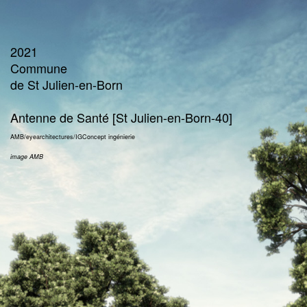
2021
Commune
de St Julien-en-Born
Antenne de Santé [St Julien-en-Born-40]
AMB/eyearchitectures/IGConcept ingénierie
image AMB